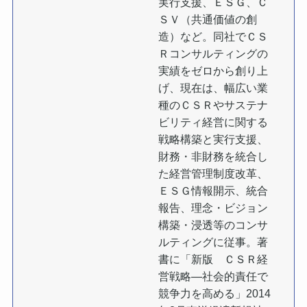
実行支援、ＥＳＧ、Ｃ
ＳＶ（共通価値の創
造）など。同社でＣＳ
Ｒコンサルティングの
実績をゼロから創り上
げ、現在は、幅広い業
種のＣＳＲやサステナ
ビリティ経営に関する
戦略構築と実行支援、
財務・非財務を統合し
た経営管理制度改革、
ＥＳＧ情報開示、統合
報告、理念・ビジョン
構築・浸透等のコンサ
ルティングに従事。著
書に「新版 ＣＳＲ経
営戦略―社会的責任で
競争力を高める」2014