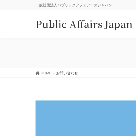
コ
ナ
一般社団法人パブリックアフェアーズジャパン
ン
ビ
テ
ゲ
Public Affairs Japan
ン
ー
ツ
シ
に
ョ
移
ン
動
に
移
動
HOME
お問い合わせ